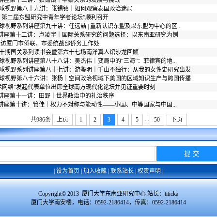
列讲座第十三讲：张锡镇｜中泰关系的发展与挑战
球视野第八十九讲：张锡镇｜如何观察泰国政治迷局
：第二届东盟研究中青年学者论坛”顺利召开
视野系列讲座第九十讲：任远喆 | 重新认识东盟及以东盟为中心的区...
列讲座第十二讲：卢凌宇｜国际关系研究的问题选择：以东南亚研究为例
走访厦门市侨联、市委统战部侨务工作处
十期国关系列读书会暨第六十七场南洋真人馆沙龙回顾
视野系列讲座第八十八讲：吴杰伟｜变局中的“三海”：菲律宾的地...
球视野系列讲座第八十七讲：游鉴明｜千山不独行：从我的女性史研究出发
球视野第八十六讲：张杨｜空间政治视域下美国的区域知识生产与跨国传播
术网络”发起代表单位出席全球南方现代化论坛并见证重要时刻
列讲座第十一讲：田野｜世界政治中的礼治秩序
讲座第十讲：管佳｜权力不对称与能动性——小国、中等国家与中国...
...
共986条
上页
1
2
3
4
5
50
下页
|
设为首页
|
加入收藏
|
联系站长
|
权责声明
|
Copyright© 2013 厦门大学东南亚研究中心 站长：
titicka
厦门大学南安楼，电话：0592-2186414，传真：0592-2186414