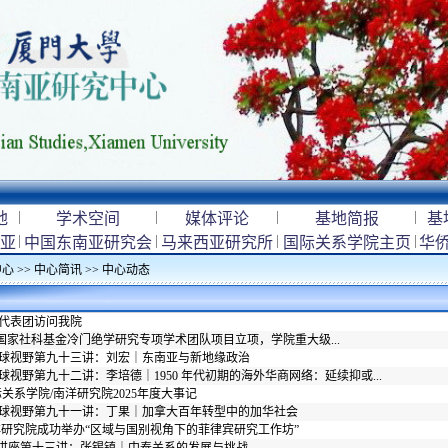
|
|
|
|
地
学术空间
媒体评论
基地简报
基
|
|
|
|
亚
中国东南亚研究会
马来西亚研究所
国际关系学院主页
华
中心
>>
中心简讯
>>
中心动态
代表团访问我院
5年国家社科基金冷门绝学研究专项学术团队项目立项，学院重大级...
球视野第九十三讲：刘宏｜东南亚与新地缘政治
视野第九十二讲：李培德｜1950 年代初期的海外华商网络：延续抑或...
关系学院/南洋研究院2025年度大事记
球视野第九十一讲：丁果｜加拿大百年转型中的加华社会
洋研究院成功举办“区域与国别视角下的菲律宾研究工作坊”