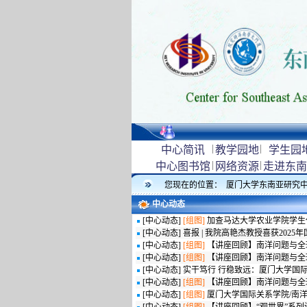
|
|
中心简讯
教学园地
学生园
|
|
中心图书馆
网络资源
走进东南
您现在的位置：
厦门大学东南亚研究
中心动态
[
中心动态
]
[组图]
加查马达大学农业学院学生
[
中心动态
]
喜报 | 我院高艳杰教授喜获202
[
中心动态
]
[组图]
【讲座回顾】南洋问题与全
[
中心动态
]
[组图]
【讲座回顾】南洋问题与全球
[
中心动态
]
实干笃行 行稳致远：厦门大学国际
[
中心动态
]
[组图]
【讲座回顾】南洋问题与全
[
中心动态
]
[组图]
厦门大学国际关系学院/南