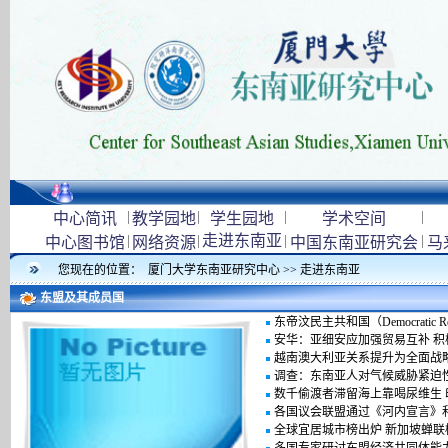
|
|
|
|
中心简讯
教学园地
学生园地
学术空间
|
|
走进东南亚
|
|
中心图书馆
网络资源
中国东南亚研究会
马
您现在的位置：
厦门大学东南亚研究中心
>>
走进东南亚
东盟及其成员国
东帝汶民主共和国（Democratic Republ
安华：亚细安应加强贸易互补 
越南澳大利亚关系提升为全面战
调查：东南亚人对气候威胁紧迫
数千偷渡者滞留海上靠喝尿维生 
各国议会联盟通过《河内宣言》
全球宜居城市榜出炉 新加坡蝉联