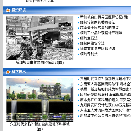
没有任何图片文章
投资环境
新加坡自由贸易园区探访记(图)
缅甸传统医药委员会法
越南关于民族事务的决议
缅甸工业品外观设计专利法
缅甸宝石法
缅甸网络安全法
缅甸文化遗产区保护法
缅甸专利法
新加坡自由贸易园区探访记(图)
科学技术
穴居时代来临？新加坡拟建地下
东南亚人群基因密码破译 填补全
德媒：新加坡如何成为智慧国家
印尼研发隐形涂料 海军舰艇测试
原本允许中国科研船进入 菲突
九项网安研究计划获1560万元
东南亚人才流向发达国家10年激增
新加坡中药公会与人协倡导“用药
穴居时代来临？新加坡拟建地下科学城
（图）