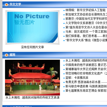
华文文学
林得楠：新华文学初探人工智能
新加坡文艺协会前会长骆明先生
郭惠芬 | 中国现当代文学学科研
人文学院中文系郭惠芬《中外文
第7届东南亚华文诗人大会在曼
马来：寂灭或欢欣 一个晋江家族
我们探索着，我们思考着——新
“新华文学大系”推出《微型小说
没有任何图片文章
越南
水上木偶戏 - 越南民间独特的传
中国南来的他不该被遗忘 重识艺
柬埔寨端华大学正式揭牌 开启华
带您领略印尼非物质文化遗产（
蓝郁：卡峇雅风采
有勇无界 悠游油画水彩水墨 —
新马联合申遗前奏 马国表演团体
第七届聚焦东南亚艺博会 探索现
水上木偶戏 - 越南民间独特的传统文艺表演