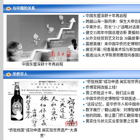
与中国的关系
中国东盟深耕十年再启程
跨越山海一脉同承：保生大帝信
中柬外长、防长“2+2”战略对话
建交35周年中国总理访新 黄循
从外交经贸到艺文社会 38篇故
震撼首展！来中国华侨历史博物
展览开幕 | 何香凝美术馆与新加
报道|汕头大学陈景熙教授向泰
中国东盟深耕十年再启程
华侨华人
“侨批档案”成功申遗 闽实现世界
侨博官网改版上线！
晋江侨批这十年，我们这么做
中国华侨历史博物馆“华踪医迹—
“这段记忆，是华侨华人和中国命
数字展厅 | “翻山越海：刘博智
他的回国，曾让厦门侨汇翻倍增长！
黄奕住与状元实业家张謇之往事
“侨批档案”成功申遗 闽实现世界遗产“大满
贯”