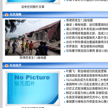
多国专家研讨东盟经济共同体能
没有任何图片文章
台风海啸
菲律宾发生7.2级地震
编译丨缅甸地震：迫切需要国际
湄公河地区去年发现逾200新物种
台风摩羯席卷越南北部，造成152
印尼西爪哇省地震致死人数升至2
台风卡努吹袭或加重越南暴雨灾
世界首创 新加坡夜间动物园
垃圾塞河渠加连日暴雨 曼谷23
菲律宾发生7.2级地震
社会经济
叶鹏飞：新加坡成功的底层逻辑
越南国会批准建造首座核电站和
TikTok商店成为东南亚第二大
泰国明年1月1日起全面禁止进口
印尼正式取消雅加达首都地位并
制定以家庭为核心政策 亚细安
东南亚突破能源研究员中心 支
泰国要与缅甸合作修复亚洲公路