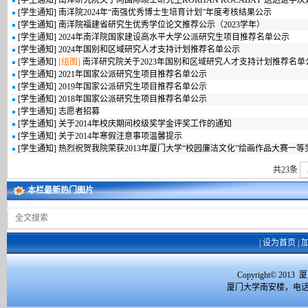
[
学生通知
]
南洋研究院关于向国际硕士研究生KORHAN KOCABAY 送达退学
[
学生通知
]
南洋院2024年“南强优秀博士生培育计划”年度考核结果公示
[
学生通知
]
南洋院福建省研究生优秀学位论文推荐公示（2023学年）
[
学生通知
]
2024年南洋院国家建设高水平大学公派研究生项目推荐名单公示
[
学生通知
]
2024年国别和区域研究人才支持计划推荐名单公示
[
学生通知
]
[组图]
南洋研究院关于2023年国别和区域研究人才支持计划推荐名单
[
学生通知
]
2021年国家公派研究生项目推荐名单公示
[
学生通知
]
2019年国家公派研究生项目推荐名单公示
[
学生通知
]
2018年国家公派研究生项目推荐名单公示
[
学生通知
]
志愿者招募
[
学生通知
]
关于2014年校庆期间校级奖学金评奖工作的通知
[
学生通知
]
关于2014年寒假注意事项温馨提示
[
学生通知
]
热烈祝贺我院荣获2013年厦门大学“校园廉洁文化”绘画作品大赛一等
共23条
本栏最新热门图片
|
设为首页
|
Copyright© 2
厦门大学南安楼，电话：059