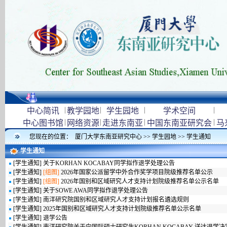
|
|
|
|
中心简讯
教学园地
学生园地
学术空间
|
|
|
|
中心图书馆
网络资源
走进东南亚
中国东南亚研究会
马
您现在的位置：
厦门大学东南亚研究中心
>>
学生园地
>>
学生通知
学生通知
[
学生通知
]
关于KORHAN KOCABAY同学拟作退学处理公告
[
学生通知
]
[组图]
2026年国家公派留学中外合作奖学项目院级推荐名单公示
[
学生通知
]
[组图]
2026年国别和区域研究人才支持计划院级推荐名单公示名单
[
学生通知
]
关于SOWE AWA同学拟作退学处理公告
[
学生通知
]
南洋研究院国别和区域研究人才支持计划报名遴选规则
[
学生通知
]
2025年国别和区域研究人才支持计划院级推荐名单公示名单
[
学生通知
]
退学公告