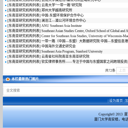
[
东南亚研究机构列表
]
云南大学澜沧江-湄公河次区域研究中心
[
东南亚研究机构列表
]
云南大学“一带一路”研究院
[
东南亚研究机构列表
]
郑州大学越南研究所
[
东南亚研究机构列表
]
中国-东盟环境保护合作中心
[
东南亚研究机构列表
]
澜沧江—湄公河环境合作中心
[
东南亚研究机构列表
]
ANU Southeast Asia Institute
[
东南亚研究机构列表
]
Southeast Asian Studies Centre, Oxford School of Global and A
[
东南亚研究机构列表
]
Center for Southeast Asia Studies, University of Wisconsin-Ma
[
东南亚研究机构列表
]
一带一路（中国—东盟）大数据研究院 中国—东盟信息
[
东南亚研究机构列表
]
中国海外交通史研究会
[
东南亚研究机构列表
]
Southeast Asia Program, Stanford University
[
东南亚研究机构列表
]
云南省社科院南亚东南亚研究院
[
东南亚研究机构列表
]
钦实律师事务所——专注于中国与东盟国家之间跨境投资
共72条
上页
本栏最新热门图片
|
设为首页
|
Copyright© 2
厦门大学南安楼，电话：059