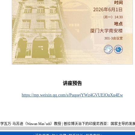
讲座预告
https://mp.weixin.qq.com/s/PuqoejYWz4GVUElOuXu4Ew
马达大学瓦万·马苏迪（Wawan Mas’udi）教授 | 普拉博沃治下的印度尼西亚：国家主导的