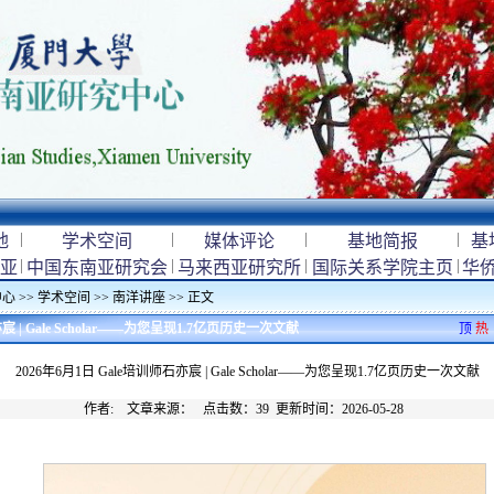
|
|
|
|
地
学术空间
媒体评论
基地简报
基
|
|
|
|
亚
中国东南亚研究会
马来西亚研究所
国际关系学院主页
华
中心
>>
学术空间
>>
南洋讲座
>> 正文
亦宸 | Gale Scholar——为您呈现1.7亿页历史一次文献
顶
热
2026年6月1日 Gale培训师石亦宸 | Gale Scholar——为您呈现1.7亿页历史一次文献
作者: 文章来源： 点击数：
39
更新时间：2026-05-28