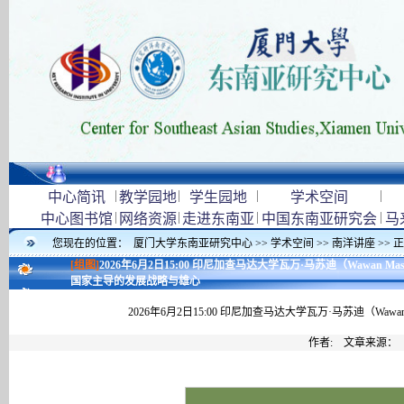
|
|
|
|
中心简讯
教学园地
学生园地
学术空间
|
|
|
|
中心图书馆
网络资源
走进东南亚
中国东南亚研究会
马
您现在的位置：
厦门大学东南亚研究中心
>>
学术空间
>>
南洋讲座
>> 
[组图]
2026年6月2日15:00 印尼加查马达大学瓦万·马苏迪（Wawan M
国家主导的发展战略与雄心
2026年6月2日15:00 印尼加查马达大学瓦万·马苏迪（Wa
作者: 文章来源：