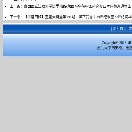
上一条：
泰国国立法政大学比里·帕侬荣国际学院中国研究专业主任蔡炎通博士
下一条：
【讲座回顾】至善大讲堂第191期：滨下武志｜19世纪末至20世纪初
|
设为首页
|
Copyright© 2
厦门大学南安楼，电话：059