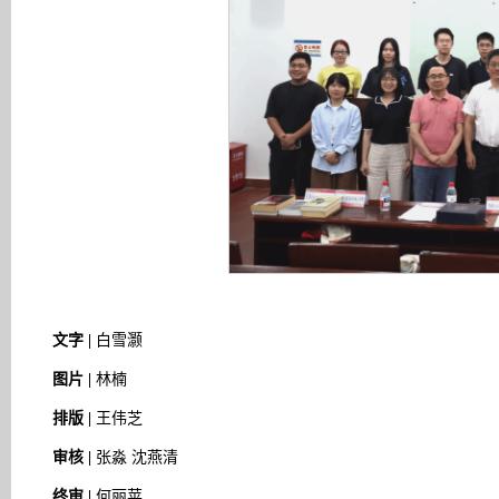
文字 |
白雪灏
图片 |
林楠
排版 |
王伟芝
审核 |
张淼 沈燕清
终审 |
何丽苹