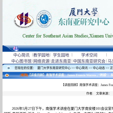
|
|
|
|
中心简讯
教学园地
学生园地
学术空间
|
|
|
|
中心图书馆
网络资源
走进东南亚
中国东南亚研究会
马
您现在的位置：
厦门大学东南亚研究中心
>>
中心简讯
>>
中心动态
>> 
[组图]
【讲座回顾】南强学术讲座：James Francis Warren | “
【讲座回顾】南强学术讲座：James Fran
作者: 文章来源：
2026年5月27日下午，南强学术讲座在厦门大学南安楼101