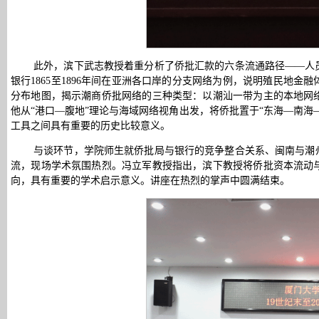
此外，滨下武志教授着重分析了侨批汇款的六条流通路径——人
银行1865至1896年间在亚洲各口岸的分支网络为例，说明殖民地
分布地图，揭示潮商侨批网络的三种类型：以潮汕一带为主的本地网
他从“港口—腹地”理论与海域网络视角出发，将侨批置于“东海—南
工具之间具有重要的历史比较意义。
与谈环节，学院师生就侨批局与银行的竞争整合关系、闽南与潮
流，现场学术氛围热烈。冯立军教授指出，滨下教授将侨批资本流动
向，具有重要的学术启示意义。讲座在热烈的掌声中圆满结束。