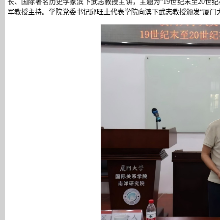
长、国际著名历史学家滨下武志教授主讲，主题为“19世纪末至20世
军教授主持。学院党委书记邱旺土代表学院向滨下武志教授颁发“厦门