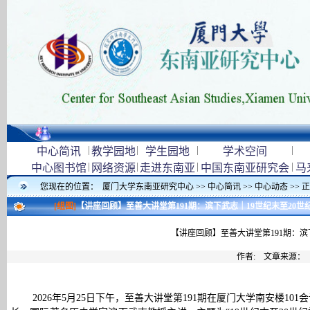
|
|
|
|
中心简讯
教学园地
学生园地
学术空间
|
|
|
|
中心图书馆
网络资源
走进东南亚
中国东南亚研究会
马
您现在的位置：
厦门大学东南亚研究中心
>>
中心简讯
>>
中心动态
>> 
[组图]
【讲座回顾】至善大讲堂第191期：滨下武志｜19世纪末至20
【讲座回顾】至善大讲堂第191期：滨
作者: 文章来源：
2026年5月25日下午，至善大讲堂第191期在厦门大学南安楼