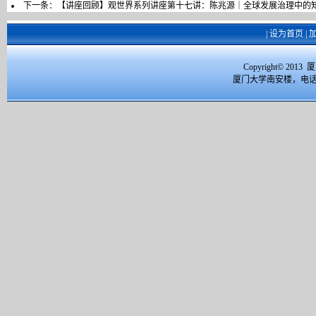
下一条：
【讲座回顾】观世界系列讲座第十七讲：陈兆源｜全球发展治理中的
|
设为首页
|
Copyright© 2
厦门大学南安楼，电话：059