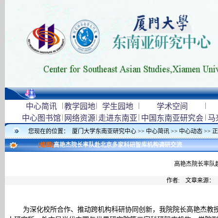
|
|
|
|
中心简讯
教学园地
学生园地
学术空间
|
|
|
|
中心图书馆
网络资源
走进东南亚
中国东南亚研究会
马
您现在的位置：
厦门大学东南亚研究中心
>>
中心简讯
>>
中心动态
>> 
[组图]
高艳杰院长率队赴北京多家科研智库机构调研交流
高艳杰院长率队
作者: 文章来源：
为深化校所合作、推动跨机构科研协同创新，我院院长高艳杰教