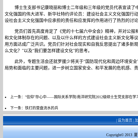
博士生支部书记康晓丽和博士二年级和三年级的党员代表宣读了
文化强国的伟大进军、新华社特约评论员：建设社会主义文化强国行
设社会主义文化强国中应承担的责任和应发挥的作用进行了热烈的讨
党员们首先高度肯定了《党的十七届六中全会》精神，并对公报
和文化体制存在的问题、以及以什么样的方式建设社会主义新文化等
用方面达成广泛共识。党员们针对社会现实和自我反思提出了诸多新观
么文化？”以及“我们要怎样建设文化”的思考。
此外，专题生活会还就罗援少将关于“国防现代化和周边环境安全
局势和面临的主要问题，进一步树立国家安全、和平发展的危机感、
上一条：
“信仰”存心中——国际关系学院/南洋研究院2012级硕士生党支部在学
下一条：
铁打的营盘流水的兵
|
设为首页
|
Copyright© 2