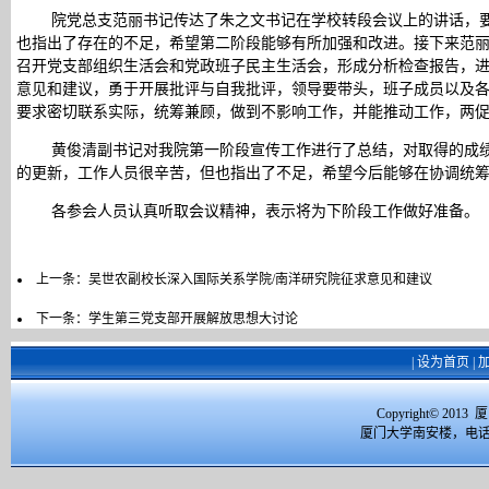
院党总支范丽书记传达了朱之文书记在学校转段会议上的讲话，
也指出了存在的不足，希望第二阶段能够有所加强和改进。接下来范丽
召开党支部组织生活会和党政班子民主生活会，形成分析检查报告，
意见和建议，勇于开展批评与自我批评，领导要带头，班子成员以及
要求密切联系实际，统筹兼顾，做到不影响工作，并能推动工作，两
黄俊清副书记对我院第一阶段宣传工作进行了总结，对取得的成
的更新，工作人员很辛苦，但也指出了不足，希望今后能够在协调统
各参会人员认真听取会议精神，表示将为下阶段工作做好准备。
上一条：
吴世农副校长深入国际关系学院/南洋研究院征求意见和建议
下一条：
学生第三党支部开展解放思想大讨论
|
设为首页
|
Copyright© 2
厦门大学南安楼，电话：059