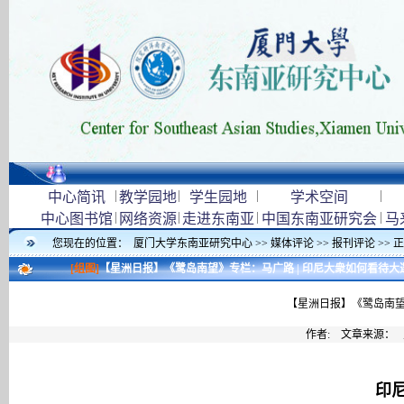
|
|
|
|
中心简讯
教学园地
学生园地
学术空间
|
|
|
|
中心图书馆
网络资源
走进东南亚
中国东南亚研究会
马
您现在的位置：
厦门大学东南亚研究中心
>>
媒体评论
>>
报刊评论
>> 
[组图]
【星洲日报】《鹭岛南望》专栏：马广路 | 印尼大衆如何看待大
【星洲日报】《鹭岛南望
作者: 文章来源：
印