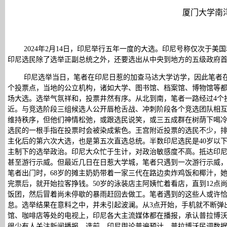
厦门大学南
2024年2月14日，印尼举行五年一度的大选。印尼号称仅次于
印尼选民除了选举正副总统之外，还要选出从中央到地方的五级政府
印尼选举当日，笔者在印尼日惹的加查马达大学访学，因此笔者在
个投票点，当地的公立机构，诸如大学、图书馆、档案馆、博物馆等
场大选。选举气氛祥和，投票井然有序。从北到南，笔者一路经过4个
近。与竞选阶段三组候选人公开唇枪舌战、冲刺阶段各个竞选团队相
维持秩序，但他们神情松弛，或跟选民说笑，或三五成群在树荫下喝
选民的一根手指在投票时会被染成紫色。王宫附近投票的选民不少，
主化后的第六次大选，也是第五次直选总统。半数印尼选民是40岁以
主制下的选举政治。印尼大众忙于生计，对政治敏感度不高。抵达印
甚至游行示威。但最近几日在日惹大学城，笔者只遇到一次游行示威，4
笔者出门时，68岁的摊主奶奶带着一家三代在路边卖炸鸡饭和椰汁，她
完票后，就开始拉客挣钱。50岁的泳装店主阿姨忙着看店，直到12点尚未
饭团，然后冒着尚未停歇的暴雨赶回去做工。笔者遇到的这些人或许
怠。选举结果在意料之中，并未引起波澜。从3点开始，手机就不断弹
馆、咖啡店等处的电视上，印尼各大主流媒体都在播报，承认普拉博
很少有人关注新闻播报。选前，印尼舆论普遍预计，普拉博沃民调数