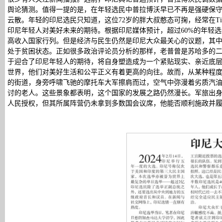
舆论猜测。值得一提的是，在年轻选民中普拉博沃早已不再是强硬保
云散。年轻的印尼选民只知道，这位72岁的胖大叔憨态可掬，经常在Ti
印尼年轻人对美好未来的期待。根据印尼媒体预计，超过60%的年轻
高收入国家行列。但是经济与民生仍然是印尼大众最关心的议题，其中排
处于贫困状态。正如很多政治评论员分析的那样，老普曾是苏哈多的
于迎合了印尼年轻人的期待，将自身塑造成为一个紧贴现实、亲近底层
世界，他们对美好生活和公平正义有着更高的向往。故而，从某种程
的街道，身旁呼啸飞驰的摩托车大军擦肩而过，空气中弥漫着劣质汽
讨的老人。这些景象都表明，这个国家的发展之路仍然漫长。军旅出身
人民授权，但其所属阵营仍未拿到多数国会议席，他能否顺利施政并