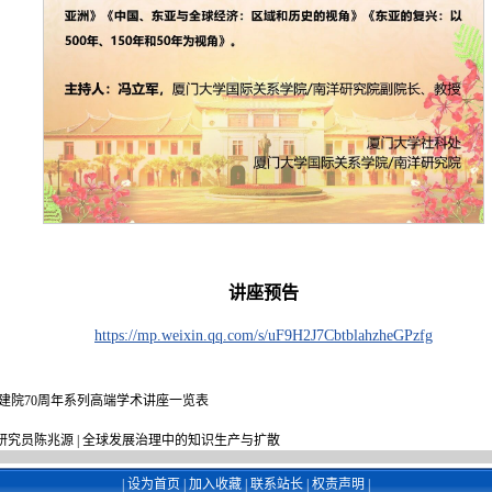
讲座预告
https://mp.weixin.qq.com/s/uF9H2J7CbtblahzheGPzfg
建院70周年系列高端学术讲座一览表
科院副研究员陈兆源 | 全球发展治理中的知识生产与扩散
|
设为首页
|
加入收藏
|
联系站长
|
权责声明
|