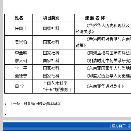
姓名
项目类别
课
题
名
称
《华侨华人历史和现状及
庄国土
国家社科
经济关系》
《香港回归对香港与东南
吴崇伯
国家社科
对策》
李金明
国家社科
《南海主权与国际海洋法
廖大珂
国家社科
《明清时期中葡关系研究
李一平
国家社科
《东南亚国家华人与当地
聂德宁
国家社科
《印度尼西亚华人历史档
全国艺术科学
周 宁
《东南亚华语戏剧史》
“十五”规划项目
上一条：
教育部(国教委)规划基金
|
设为首页
|