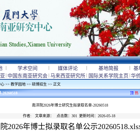
|
|
|
|
地
学术空间
媒体评论
基地简报
基
|
|
|
|
亚
中国东南亚研究会
马来西亚研究所
国际关系学院主页
华
中心
>>
教学园地
>>
硕博招生
>> 正文
0260518
顶
热
南洋院2026年博士研究生拟录取名单-20260518
作者: 文章来源： 点击数：
301
更新时间：2026-05-18
026年博士拟录取名单公示20260518.xls