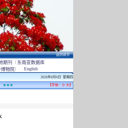
返回首页
|
地期刊
东南亚数据库
|
English
侨博物院
2026年8月6日 星期四
★★★
【字体：
小
大
】
x